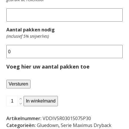
Aantal pakken nodig
(inclusief 5% snijverlies)
Voeg hier uw aantal pakken toe
Versturen
DIVINE
In winkelmand
OAK
-
Artikelnummer:
VDDIV5R03015075P30
Pure
Categorieën:
Gluedown
,
Serie Maximus Dryback
XL