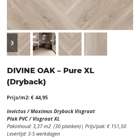
previous
next
slide
slide
DIVINE OAK – Pure XL
(Dryback)
Prijs/m2: € 44,95
Invictus / Maximus Dryback Visgraat
Plak PVC / Visgraat XL
Pakinhoud: 3,37 m2 (30 planken)| Prijs/pak: € 151,50
Levertijd: 3-5 werkdagen