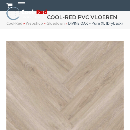
Skip
Open
Close
to
content
COOL-RED PVC VLOEREN
mobile
mobile
Cool-Red
»
Webshop
»
Gluedown
»
DIVINE OAK – Pure XL (Dryback)
menu
menu