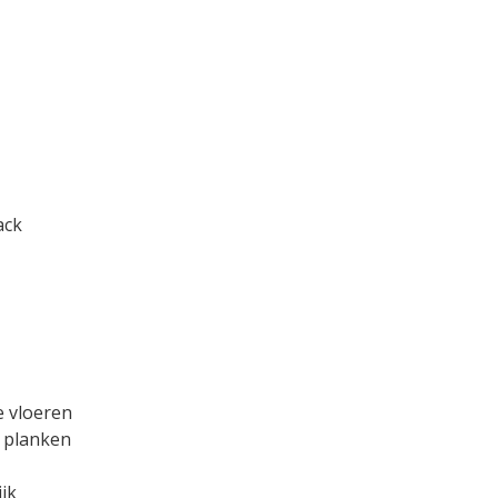
ack
e vloeren
 planken
jk