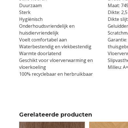
Duurzaam
Maat: 74
Sterk
Dikte: 2,
Hygiënisch
Dikte sli
Onderhoudsvriendelijk en
Geluidd
huisdiervriendelijk
Scratchm
Voelt comfortabel aan
Garantie:
Waterbestendig en vlekbestendig
thuisgebr
Warmte doorlatend
Vloerver
Geschikt voor vloerverwarming en
Slipvasth
vloerkoeling
Milieu: A
100% recyclebaar en herbruikbaar
Gerelateerde producten