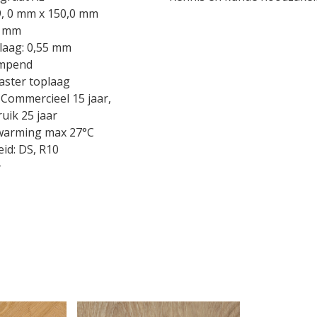
9, 0 mm x 150,0 mm
5 mm
jtlaag: 0,55 mm
empend
aster toplaag
 Commercieel 15 jaar,
uik 25 jaar
warming max 27°C
eid: DS, R10
+