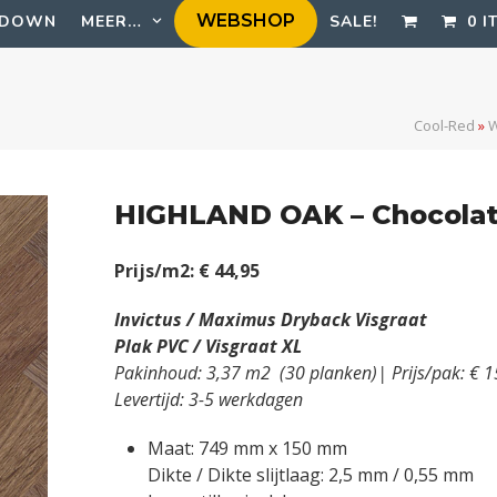
WEBSHOP
EDOWN
MEER…
SALE!
0 I
Cool-Red
»
HIGHLAND OAK – Chocolat
Prijs/m2: € 44,95
Invictus / Maximus Dryback Visgraat
Plak PVC / Visgraat XL
Pakinhoud: 3,37 m2 (30 planken)| Prijs/pak: € 
Levertijd: 3-5 werkdagen
Maat: 749 mm x 150 mm
Dikte / Dikte slijtlaag: 2,5 mm / 0,55 mm