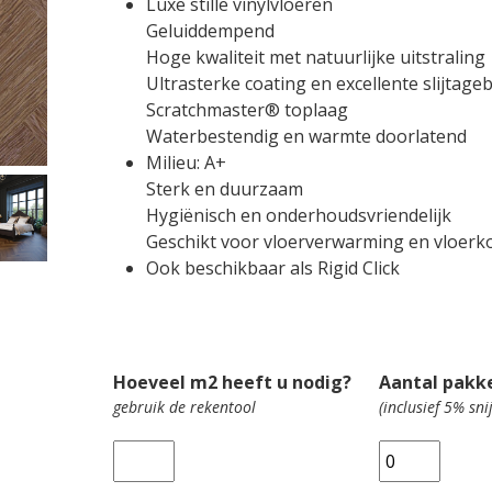
Luxe stille vinylvloeren
Geluiddempend
Hoge kwaliteit met natuurlijke uitstraling
Ultrasterke coating en excellente slijtag
Scratchmaster® toplaag
Waterbestendig en warmte doorlatend
Milieu: A+
Sterk en duurzaam
Hygiënisch en onderhoudsvriendelijk
Geschikt voor vloerverwarming en vloerk
Ook beschikbaar als Rigid Click
Oppervla
Hoeveel m2 heeft u nodig?
Aantal pakk
gebruik de rekentool
(inclusief 5% snij