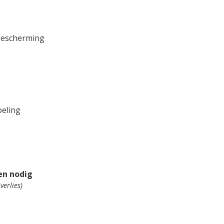
ebescherming
oeling
kte rekentool
en nodig
verlies)