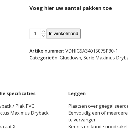
Voeg hier uw aantal pakken toe
HIGHLAND
In winkelmand
OAK
-
Artikelnummer:
VDHIG5A34015075P30-1
Chocolate
Categorieën:
Gluedown
,
Serie Maximus Dryb
XL
(Dryback)
aantal
he specificaties
Leggen
yback / Plak PVC
Plaatsen over geëgaliseerd
victus Maximus Dryback
Eenvoudig een of meerdere
te vervangen
sgraat XL
Kennis en kunde noodzakeli