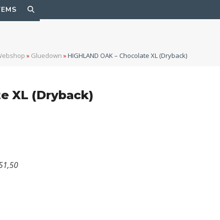
TEMS
Webshop
»
Gluedown
»
HIGHLAND OAK – Chocolate XL (Dryback)
e XL (Dryback)
151,50